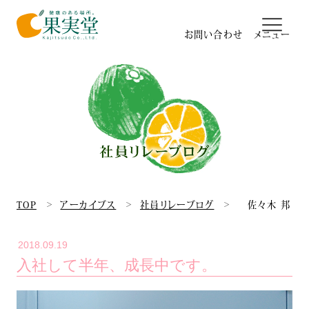
お問い合わせ
日本最大のベビーリーフ農場
果実堂のパッキング工場
有機栽培&GGAP
TOP
アーカイブス
社員リレーブログ
佐々木 邦
研究所&品質管理
2018.09.19
入社して半年、成長中です。
高瀬式14回転ハウス