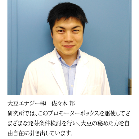
DX戦略
会社概要
採用情報
IR情報
アーカイブス
大豆エナジー㈱ 佐々木 邦
新着情報
研究所では、このプロモーターボックスを駆使してさ
まざまな発芽条件検討を行い、大豆の秘めた力を自
由自在に引き出しています。