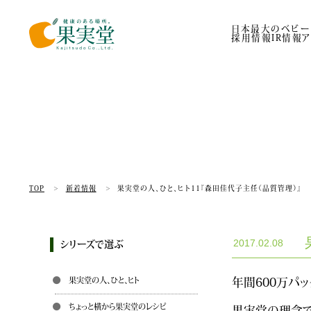
日本最大のベビー
採用情報
IR情報
TOP
新着情報
果実堂の人、ひと、ヒト11『森田佳代子主任（品質管理）』
2017.02.08
シリーズで選ぶ
果実堂の人、ひと、ヒト
年間600万パ
ちょっと横から果実堂のレシピ
果実堂の理念で