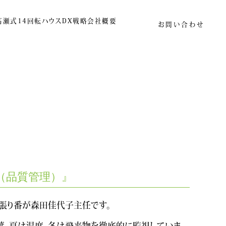
高瀬式14回転ハウス
DX戦略
会社概要
お問い合わせ
（品質管理）』
見張り番が森田佳代子主任です。
葉、夏は温度、冬は飛来物を徹底的に監視していま