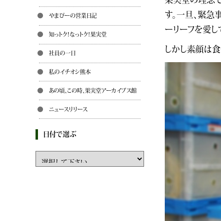
す。一旦、緊急
やまぴーの営業日記
ーリーフを愛し
知っトク！なっトク！果実堂
しかし素顔は食
社員の一日
私のイチオシ熊本
あの頃、この時、果実堂アーカイブス館
ニュースリリース
日付で選ぶ