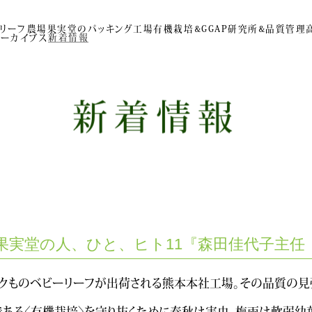
リーフ農場
果実堂のパッキング工場
有機栽培&GGAP
研究所&品質管理
新着情報
アーカイブス
新着情報
果実堂の人、ひと、ヒト11『森田佳代子主任
ックものベビーリーフが出荷される熊本本社工場。その品質の
ある〈有機栽培〉を守り抜くために春秋は害虫、梅雨は軟弱幼