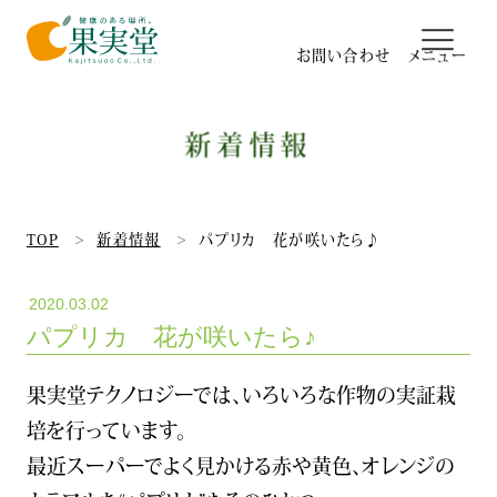
お問い合わせ
新着情報
日本最大のベビーリーフ農場
果実堂のパッキング工場
TOP
新着情報
パプリカ 花が咲いたら♪
2020.03.02
有機栽培&GGAP
パプリカ 花が咲いたら♪
研究所&品質管理
果実堂テクノロジーでは、いろいろな作物の実証栽
培を行っています。
高瀬式14回転ハウス
最近スーパーでよく見かける赤や黄色、オレンジの