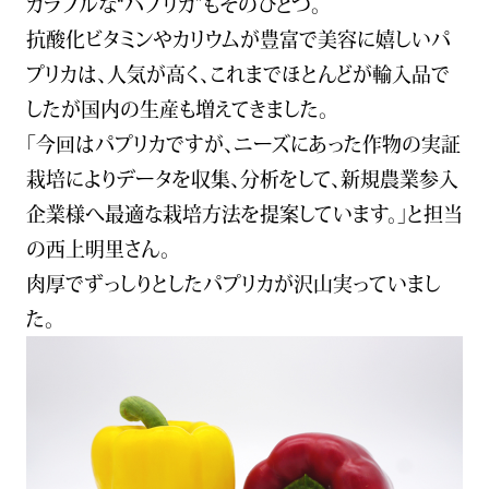
カラフルな“パプリカ”もそのひとつ。
DX戦略
抗酸化ビタミンやカリウムが豊富で美容に嬉しいパ
プリカは、人気が高く、これまでほとんどが輸入品で
会社概要
したが国内の生産も増えてきました。
「今回はパプリカですが、ニーズにあった作物の実証
採用情報
栽培によりデータを収集、分析をして、新規農業参入
企業様へ最適な栽培方法を提案しています。」と担当
IR情報
の西上明里さん。
肉厚でずっしりとしたパプリカが沢山実っていまし
アーカイブス
た。
新着情報