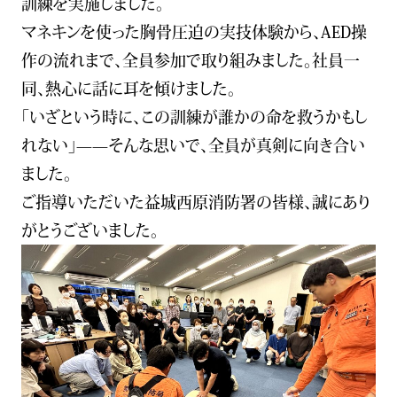
訓練を実施しました。
DX戦略
マネキンを使った胸骨圧迫の実技体験から、AED操
作の流れまで、全員参加で取り組みました。社員一
会社概要
同、熱心に話に耳を傾けました。
「いざという時に、この訓練が誰かの命を救うかもし
採用情報
れない」——そんな思いで、全員が真剣に向き合い
ました。
IR情報
ご指導いただいた益城西原消防署の皆様、誠にあり
がとうございました。
アーカイブス
新着情報