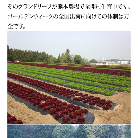
そのグランドリーフが熊本農場で全開に生育中です。
DX戦略
ゴールデンウィークの全国出荷に向けての体制は万
全です。
会社概要
採用情報
IR情報
アーカイブス
新着情報